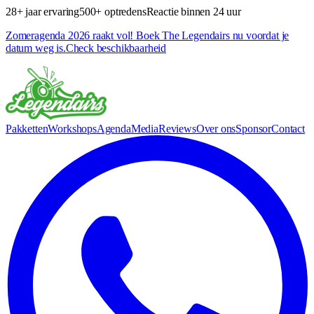
28+ jaar ervaring
500+ optredens
Reactie binnen 24 uur
Zomeragenda 2026 raakt vol! Boek The Legendairs nu voordat je
datum weg is.
Check beschikbaarheid
Pakketten
Workshops
Agenda
Media
Reviews
Over ons
Sponsor
Contact