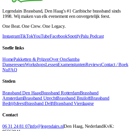
Legendairs Brassband, Den Haag's #1 Caribische brassband sinds
1998. Wij maken van elk evenement een onvergetelijk feest.
One Beat. One Crew. One Legacy.
Instagram
TikTok
YouTube
Facebook
Spotify
Palu Podcast
Snelle links
Home
Pakketten & Prijzen
Over Ons
Samba
Danseressen
Workshops
Lessen
Examenstunten
Reviews
Contact / Boek
Nu
FAQ
Steden
Brassband Den Haag
Brassband Rotterdam
Brassband
Amsterdam
Brassband Utrecht
Brassband Bruiloft
Brassband
Bedrijfsfeest
Brassband Delft
Brassband Vierdaagse
Contact
06 31 24 81 07
info@legendairs.nl
Den Haag, Nederland
KvK: