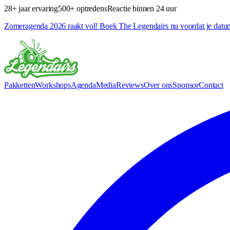
28+ jaar ervaring
500+ optredens
Reactie binnen 24 uur
Zomeragenda 2026 raakt vol! Boek The Legendairs nu voordat je datu
Pakketten
Workshops
Agenda
Media
Reviews
Over ons
Sponsor
Contact