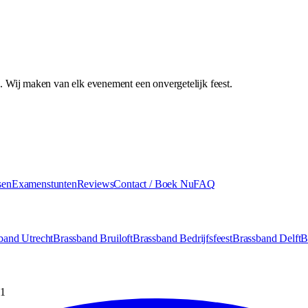
 Wij maken van elk evenement een onvergetelijk feest.
sen
Examenstunten
Reviews
Contact / Boek Nu
FAQ
band Utrecht
Brassband Bruiloft
Brassband Bedrijfsfeest
Brassband Delft
B
1