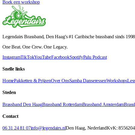
Boek een workshop
Legendairs Brassband, Den Haag's #1 Caribische brassband sinds 1998.
One Beat. One Crew. One Legacy.
Instagram
TikTok
YouTube
Facebook
Spotify
Palu Podcast
Snelle links
Home
Pakketten & Prijzen
Over Ons
Samba Danseressen
Workshops
Les
Steden
Brassband Den Haag
Brassband Rotterdam
Brassband Amsterdam
Brass
Contact
06 31 24 81 07
info@legendairs.nl
Den Haag, Nederland
KvK:
8556204