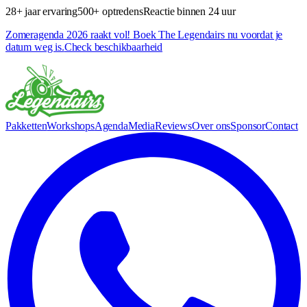
28+ jaar ervaring
500+ optredens
Reactie binnen 24 uur
Zomeragenda 2026 raakt vol! Boek The Legendairs nu voordat je
datum weg is.
Check beschikbaarheid
Pakketten
Workshops
Agenda
Media
Reviews
Over ons
Sponsor
Contact