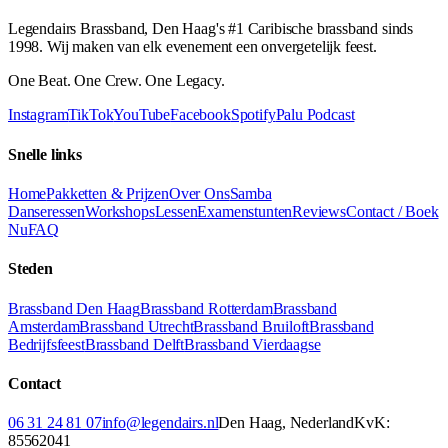
Legendairs Brassband, Den Haag's #1 Caribische brassband sinds
1998. Wij maken van elk evenement een onvergetelijk feest.
One Beat. One Crew. One Legacy.
Instagram
TikTok
YouTube
Facebook
Spotify
Palu Podcast
Snelle links
Home
Pakketten & Prijzen
Over Ons
Samba
Danseressen
Workshops
Lessen
Examenstunten
Reviews
Contact / Boek
Nu
FAQ
Steden
Brassband Den Haag
Brassband Rotterdam
Brassband
Amsterdam
Brassband Utrecht
Brassband Bruiloft
Brassband
Bedrijfsfeest
Brassband Delft
Brassband Vierdaagse
Contact
06 31 24 81 07
info@legendairs.nl
Den Haag, Nederland
KvK:
85562041